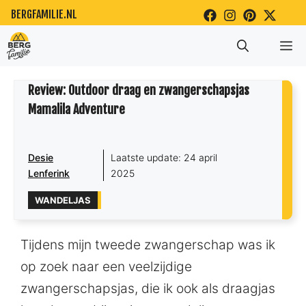
Ga
BERGFAMILIE.NL
naar
Me
de
inhoud
Review: Outdoor draag en zwangerschapsjas
Mamalila Adventure
Desie
Laatste update:
24 april
Lenferink
2025
WANDELJAS
Tijdens mijn tweede zwangerschap was ik
op zoek naar een veelzijdige
zwangerschapsjas, die ik ook als draagjas