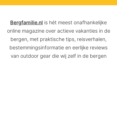
Bergfamilie.nl
is hét meest onafhankelijke
online magazine over actieve vakanties in de
bergen, met praktische tips, reisverhalen,
bestemmingsinformatie en eerlijke reviews
van outdoor gear die wij zelf in de bergen
testen.
Bergfamilie.nl is een uitgave van
Paper Moon Media KG
©
2026 - Waldherrstrasse 6, 5561 Untertauern - Oostenrijk