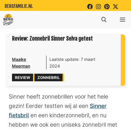
Ga
BERGFAMILIE.NL
naar
Me
de
inhoud
Review: Zonnebril Sinner Selva getest
Maaike
Laatste update:
7 maart
Meerman
2024
REVIEW
ZONNEBRIL
Sinner heeft zonnebrillen voor het hele
gezin! Eerder testten wij al een
Sinner
fietsbril
en een kinderzonnebril, en nu
hebben we ook een uniseks zonnebril met