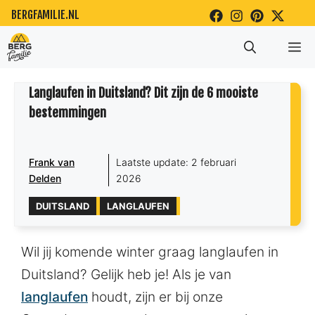
Ga
BERGFAMILIE.NL
naar
Me
de
inhoud
Langlaufen in Duitsland? Dit zijn de 6 mooiste
bestemmingen
Frank van
Laatste update:
2 februari
Delden
2026
DUITSLAND
LANGLAUFEN
Wil jij komende winter graag langlaufen in
Duitsland? Gelijk heb je! Als je van
langlaufen
houdt, zijn er bij onze