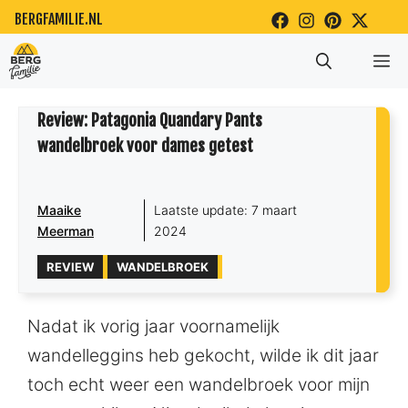
Ga
BERGFAMILIE.NL
naar
Me
de
inhoud
Review: Patagonia Quandary Pants
wandelbroek voor dames getest
Maaike
Laatste update:
7 maart
Meerman
2024
REVIEW
WANDELBROEK
Nadat ik vorig jaar voornamelijk
wandelleggins heb gekocht, wilde ik dit jaar
toch echt weer een wandelbroek voor mijn